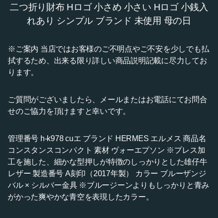
二つ折り財布 Hロゴ 小さめ 小さい Hロゴ 小銭入
れあり シンプル ブランド 未使用 母の日
※ご案内 当店ではお客様のご不明点やご不安を少しでも払
拭するため、出来る限り詳しい商品説明記載に尽力してお
ります。
ご質問がございましたら、メールまたはお電話にてお問合
せのご協力を頂けますと幸いです。
管理番号 h-k978 cuエ ブランド HERMES エルメス 商品名
コンスタンスコンパクト 素材 ヴォーエプソン ※プレス加
工を施した、細かな型押しが特徴のしっかりとした雄仔牛
レザー 製造番号 A刻印（2017年製） カラー ブルーザンジ
バル × シルバー金具 ※ブルージーンよりもしっかりと青み
がかった爽やかな青空を表現したカラー。