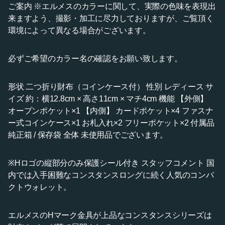
ご案内 ※エルメスのカラーに関して、実際の色味を表現出
来ますよう、撮影・加工に尽力しておりますが、ご覧頂く
環境によって異なる場合がございます。
必ずご希望のカラー名の確認をお願い致します。
形状 二つ折り財布（コインケース付） 性別 レディース サ
イズ 約：横12.8cm × 高さ11cm × マチ4cm 機能 【外側】
オープンポケット×1 【内側】 カードポケット×4 ファスナ
ー式コインケース×1 お札入れ×2 フリーポケット×2 付属品
純正箱 / 保存袋 全体 未使用品でございます。
※Hロゴの縦部分のみ保護シール付き スタッフコメント 国
内では入手困難なコンスタンスロングに続く人気のコンパ
クトウォレット。
エルメスのHマーク金具が上品なコンスタンスシリーズは