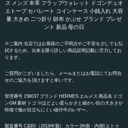
ス メンズ 本革 フラップウォレット ドゴンデュオ
エトープ セパレート コインケース 小銭入れ 大容
量 大きめ 二つ折り 財布 かぶせ ブランド プレゼ
ント 新品 母の日
※ご案内 当店ではお客様のご不明点やご不安を少しでも払
拭するため、出来る限り詳しい商品説明記載に尽力してお
ります。
ご質問がございましたら、メールまたはお電話にてお問合
せのご協力を頂けますと幸いです。
管理番号 158037 ブランド HERMES エルメス 商品名 ドゴ
ンGM 素材 トゴ ※ほどよい柔らかさと細かい目の大きさが
特徴で傷が目立ちにくい雄仔牛のレザー。
製造番号 C刻印（2018年製） カラー [外側・内側] エトゥ