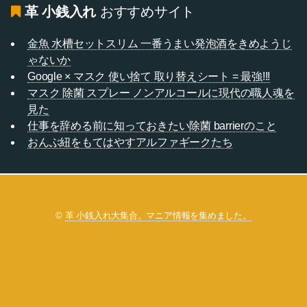
革 小銭入れ
おすすめサイト
金魚 水槽セットスリム 一番うまい発泡酒をきめようじ
ゃないか
Google × マスク 使い捨て 取り替えシート = 最強!!!
マスク 除菌 スプレー ノンアルコールに現代の職人魂を
見た
仕事を辞める前に知っておきたい除菌 barrierのこと
おんぶ紐をもてはやすアルファギークたち
©
革 小銭入れ大集合。マニア情報を集めました。