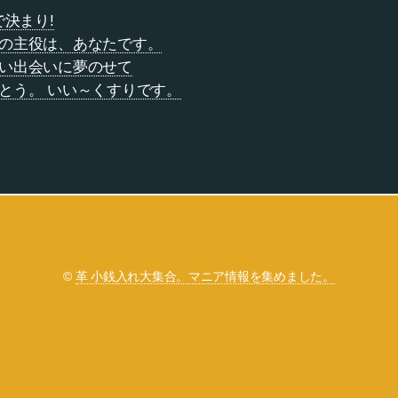
決まり!
当の主役は、あなたです。
しい出会いに夢のせて
がとう。 いい～くすりです。
©
革 小銭入れ大集合。マニア情報を集めました。