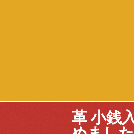
革 小銭
めました