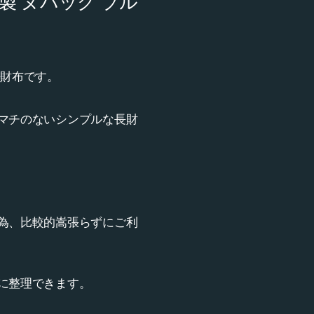
製 ヌバック ブル
長財布です。
マチのないシンプルな長財
為、比較的嵩張らずにご利
に整理できます。