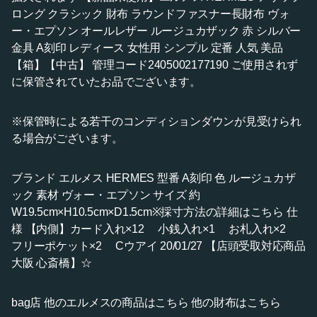
ロング クラシック 財布 ラウンドファスナー長財布 ヴォ
ー・エプソン オールレザー ルージュカザック 赤 シルバー
金具 A刻印 レディース 女性用 シンプル 定番 人気 美品
【箱】【中古】 管理コード2405002177190 ご使用されず
に保管されていたお品でございます。
※保管時による若干のコンディションダウンが見受けられ
る場合がございます。
ブランド エルメス HERMES 型番 A刻印 色 ルージュカザ
ック 素材 ヴォー・エプソン サイズ 約
W19.5cm×H10.5cm×D1.5cm※採寸方法の詳細はこちら 仕
様 【内側】カード入れ×12 小銭入れ×1 お札入れ×2
フリーポケット×2 Cウアイ 20/01/27 【店頭受取対応商品
大阪 心斎橋】☆
bag店 他のエルメスの商品はこちら 他の財布はこちら