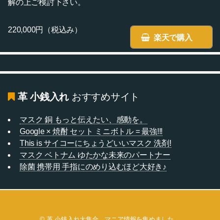
解の上ご検討下さい。
220,000円（税込み）
楽天で購入
革 小銭入れ
おすすめサイト
マスク 銅 もっと伝えたい、感動を。
Google × 焼酎 セット ミニボトル = 最強!!!
This is サイコーにちょうどいいマスク 洗剤!
マスク ベトナム ゆたかな未来のパートナー
除菌 携帯用 手指にのめり込むほど大好き♪
©
革 小銭入れ大集合。マニア情報を集めました。