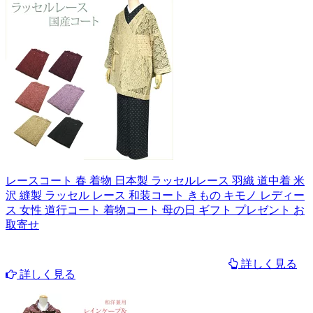
レースコート 春 着物 日本製 ラッセルレース 羽織 道中着 米
沢 縫製 ラッセル レース 和装コート きもの キモノ レディー
ス 女性 道行コート 着物コート 母の日 ギフト プレゼント お
取寄せ
詳しく見る
詳しく見る