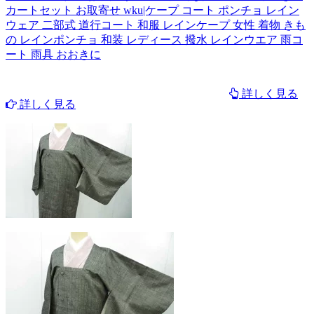
カートセット お取寄せ wku|ケープ コート ポンチョ レイン
ウェア 二部式 道行コート 和服 レインケープ 女性 着物 きも
の レインポンチョ 和装 レディース 撥水 レインウエア 雨コ
ート 雨具 おおきに
詳しく見る
詳しく見る