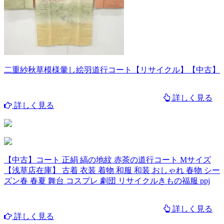
二重紗秋草模様暈し絵羽道行コート【リサイクル】【中古】
詳しく見る
詳しく見る
【中古】コート 正絹 縞の地紋 赤茶の道行コート Mサイズ
【浅草店在庫】 古着 衣装 着物 和服 和装 おしゃれ 春物 シー
ズン春 春夏 舞台 コスプレ 劇団 リサイクルきもの福服 ppj
詳しく見る
詳しく見る